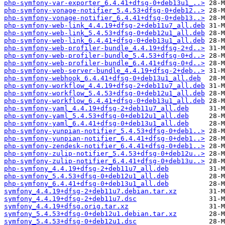
php-symfony-var-exporter_6.4.41+dfsg-0+deb13u1_..>
php-symfony-vonage-notifier_5.4.53+dfsg-0+deb12..>
php-symfony-vonage-notifier_6.4.41+dfsg-0+deb13..>
php-symfony-web-link_4.4.19+dfsg-2+deb11u7_all.deb
php-symfony-web-link_5.4.53+dfsg-0+deb12u1_all.deb
php-symfony-web-link_6.4.41+dfsg-0+deb13u1_all.deb
php-symfony-web-profiler-bundle_4.4.19+dfsg-2+d..>
php-symfony-web-profiler-bundle_5.4.53+dfsg-0+d..>
php-symfony-web-profiler-bundle_6.4.41+dfsg-0+d..>
php-symfony-web-server-bundle_4.4.19+dfsg-2+deb..>
php-symfony-webhook_6.4.41+dfsg-0+deb13u1_all.deb
php-symfony-workflow_4.4.19+dfsg-2+deb11u7_all.deb
php-symfony-workflow_5.4.53+dfsg-0+deb12u1_all.deb
php-symfony-workflow_6.4.41+dfsg-0+deb13u1_all.deb
php-symfony-yaml_4.4.19+dfsg-2+deb11u7_all.deb
php-symfony-yaml_5.4.53+dfsg-0+deb12u1_all.deb
php-symfony-yaml_6.4.41+dfsg-0+deb13u1_all.deb
php-symfony-yunpian-notifier_5.4.53+dfsg-0+deb1..>
php-symfony-yunpian-notifier_6.4.41+dfsg-0+deb1..>
php-symfony-zendesk-notifier_6.4.41+dfsg-0+deb1..>
php-symfony-zulip-notifier_5.4.53+dfsg-0+deb12u..>
php-symfony-zulip-notifier_6.4.41+dfsg-0+deb13u..>
php-symfony_4.4.19+dfsg-2+deb11u7_all.deb
php-symfony_5.4.53+dfsg-0+deb12u1_all.deb
php-symfony_6.4.41+dfsg-0+deb13u1_all.deb
symfony_4.4.19+dfsg-2+deb11u7.debian.tar.xz
symfony_4.4.19+dfsg-2+deb11u7.dsc
symfony_4.4.19+dfsg.orig.tar.xz
symfony_5.4.53+dfsg-0+deb12u1.debian.tar.xz
symfony_5.4.53+dfsg-0+deb12u1.dsc