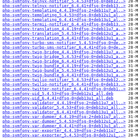
php-symfony-telnyx-notifier_5.4.53+dfsg-0+deb12..>
php-symfony-telnyx-notifier_6.4.41+dfsg-0+deb13..>
php-symfony-templating_4.4.19+dfsg-2+deb11u7_al..>
php-symfony-templating_5.4.53+dfsg-0+deb12u1_al..>
php-symfony-templating_6.4.41+dfsg-0+deb13u1_al..>
php-symfony-termii-notifier_6.4.41+dfsg-0+deb13..>
php-symfony-translation_4.4.19+dfsg-2+deb11u7_a..>
php-symfony-translation_5.4.53+dfsg-0+deb12u1_a..>
php-symfony-translation_6.4.41+dfsg-0+deb13u1_a..>
php-symfony-turbo-sms-notifier_5.4.53+dfsg-0+de..>
php-symfony-turbo-sms-notifier_6.4.41+dfsg-0+de..>
php-symfony-twig-bridge_4.4.19+dfsg-2+deb11u7_a..>
php-symfony-twig-bridge_5.4.53+dfsg-0+deb12u1_a..>
php-symfony-twig-bridge_6.4.41+dfsg-0+deb13u1_a..>
php-symfony-twig-bundle_4.4.19+dfsg-2+deb11u7_a..>
php-symfony-twig-bundle_5.4.53+dfsg-0+deb12u1_a..>
php-symfony-twig-bundle_6.4.41+dfsg-0+deb13u1_a..>
php-symfony-twilio-notifier_5.4.53+dfsg-0+deb12..>
php-symfony-twilio-notifier_6.4.41+dfsg-0+deb13..>
php-symfony-twitter-notifier_6.4.41+dfsg-0+deb1..>
php-symfony-uid_5.4.53+dfsg-0+deb12u1_all.deb
php-symfony-uid_6.4.41+dfsg-0+deb13u1_all.deb
php-symfony-validator_4.4.19+dfsg-2+deb11u7_all..>
php-symfony-validator_5.4.53+dfsg-0+deb12u1_all..>
php-symfony-validator_6.4.41+dfsg-0+deb13u1_all..>
php-symfony-var-dumper_4.4.19+dfsg-2+deb11u7_al..>
php-symfony-var-dumper_5.4.53+dfsg-0+deb12u1_al..>
php-symfony-var-dumper_6.4.41+dfsg-0+deb13u1_al..>
php-symfony-var-exporter_4.4.19+dfsg-2+deb11u7_..>
php-symfony-var-exporter_5.4.53+dfsg-0+deb12u1_..>