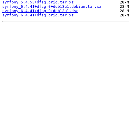
symfony_5.4.53+dfsg.orig.tar.xz
symfony_6.4.41+dfsg-0+deb13u1.debian.tar.xz
symfony_6.4.41+dfsg-0+deb13u1.dsc
symfony_6.4.41+dfsg.orig.tar.xz