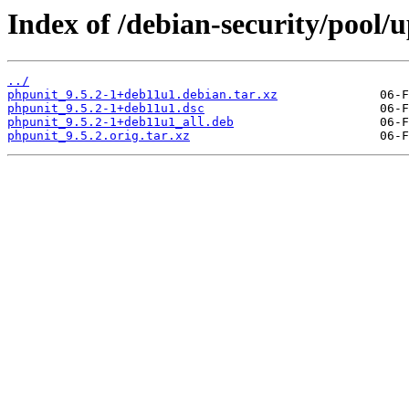
Index of /debian-security/pool/
../
phpunit_9.5.2-1+deb11u1.debian.tar.xz
phpunit_9.5.2-1+deb11u1.dsc
phpunit_9.5.2-1+deb11u1_all.deb
phpunit_9.5.2.orig.tar.xz