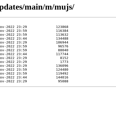
/updates/main/m/mujs/