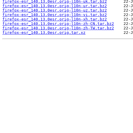
firefox-esr_140.13.0esr.orig-l10n-uk.tar.bz2
firefox-esr_140.13.0esr.orig-l10n-ur.tar.bz2
firefox-esr_140.13.0esr.orig-l10n-uz.tar.bz2
firefox-esr_140.13.0esr.orig-l10n-vi.tar.bz2
firefox-esr_140.13.0esr.orig-l10n-xh.tar.bz2
firefox-esr_140.13.0esr.orig-l10n-zh-CN.tar.bz2
firefox-esr_140.13.0esr.orig-l10n-zh-TW.tar.bz2
firefox-esr_140.13.0esr.orig.tar.xz